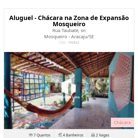
Aluguel - Chácara na Zona de Expansão
Mosqueiro
Rua Taubate, sn
Mosqueiro - Aracaju/SE
CÓD.:
192053
Chácara
7 Quartos
4 Banheiros
2 Vagas