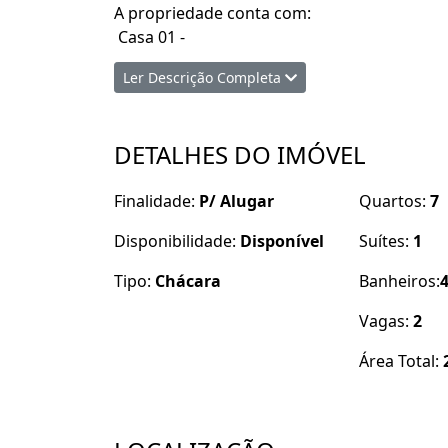
A propriedade conta com:
Casa 01 -
- 01 Studio com Wc
Ler Descrição Completa
- Cozinha
- Playground
DETALHES DO IMÓVEL
Casa 2 -
- Varanda ampla
Finalidade:
P/ Alugar
Quartos:
7
- Pergola
- 7/4 sendo 1 suíte
Disponibilidade:
Disponível
Suítes:
1
- Wc social
- Sala
Tipo:
Chácara
Banheiros:
- Cozinha americana
Vagas:
2
- Área de serviço
- 02 dos quartos (1 anexo, 1 externo).
Área Total:
Casa 3-
- Salão amplo com banheiros sociais (extern