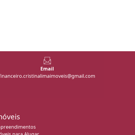
Email
financeiro.cristinalimaimoveis@gmail.com
móveis
preendimentos
óveis para Alugar