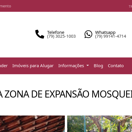
amento
TR
Telefone
Whatsapp
(79) 3025-1003
(79) 99141-4714
nder
Imóveis para Alugar
Informações
Blog
Contato
NA ZONA DE EXPANSÃO MOSQUE