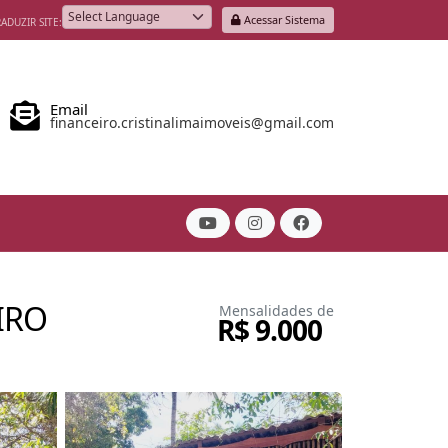
Acessar Sistema
ADUZIR SITE:
Powered by
Email
financeiro.cristinalimaimoveis@gmail.com
IRO
Mensalidades de
R$ 9.000