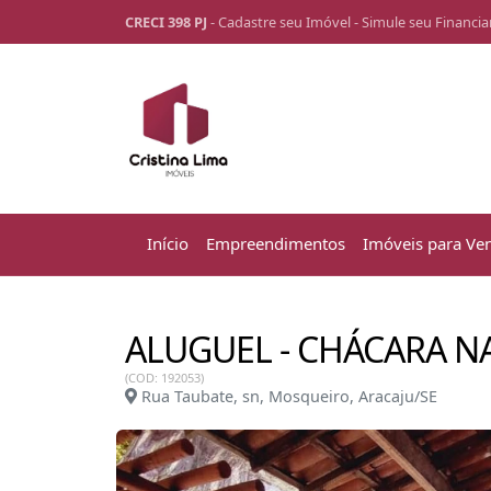
CRECI 398 PJ
-
Cadastre seu Imóvel
-
Simule seu Financi
Início
Empreendimentos
Imóveis para Ve
ALUGUEL - CHÁCARA 
(COD: 192053)
Rua Taubate, sn, Mosqueiro, Aracaju/SE