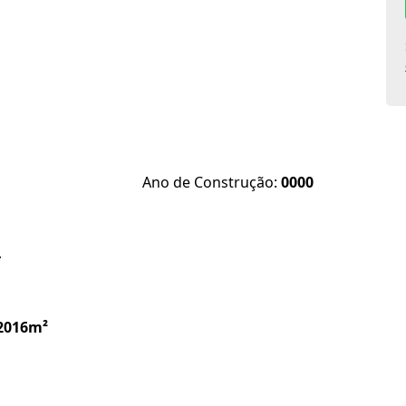
Ano de Construção:
0000
4
2016m²
os).