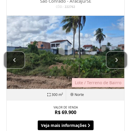
São Conrado - Aracaju/SE
CÓD.:
222762
Lote / Terreno de Bairro
300 m²
Norte
VALOR DE VENDA
R$ 69.900
Veja mais informações