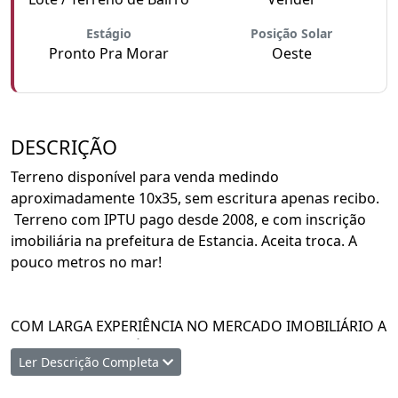
Estágio
Posição Solar
Pronto Pra Morar
Oeste
DESCRIÇÃO
Terreno disponível para venda medindo
aproximadamente 10x35, sem escritura apenas recibo.
Terreno com IPTU pago desde 2008, e com inscrição
imobiliária na prefeitura de Estancia. Aceita troca. A
pouco metros no mar!
COM LARGA EXPERIÊNCIA NO MERCADO IMOBILIÁRIO A
CRISTINA LIMA IMÓVEIS ESTA PRONTA PARA LHE
Ler Descrição Completa
OFERECER A MELHOR EXPERIÊNCIA NA COMPRA, VENDA
OU ALUGUEL DE SEU IMÓVEL.