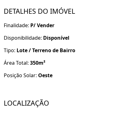
DETALHES DO IMÓVEL
ENTRE EM CONTATO CONOSCO PARA OBTER MAIS
INFORMAÇÕES E AGENDE SUA VISITA!
Finalidade:
P/ Vender
CRISTINA LIMA IMÓVEIS - CRECI 398/PJ
79 9.9157-1107 WHATSAPP/ LIGAÇÃO
Disponibilidade:
Disponível
Tipo:
Lote / Terreno de Bairro
Área Total:
350m²
Posição Solar:
Oeste
LOCALIZAÇÃO