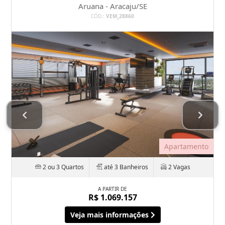
Aruana - Aracaju/SE
CÓD.:
VEM_28860
Apartamento
2 ou 3 Quartos
até 3 Banheiros
2 Vagas
A PARTIR DE
R$ 1.069.157
Veja mais informações