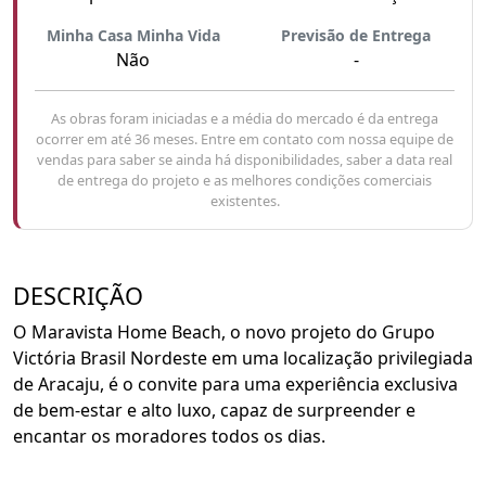
Minha Casa Minha Vida
Previsão de Entrega
Não
-
As obras foram iniciadas e a média do mercado é da entrega
ocorrer em até 36 meses. Entre em contato com nossa equipe de
vendas para saber se ainda há disponibilidades, saber a data real
de entrega do projeto e as melhores condições comerciais
existentes.
DESCRIÇÃO
O Maravista Home Beach, o novo projeto do Grupo
Victória Brasil Nordeste em uma localização privilegiada
de Aracaju, é o convite para uma experiência exclusiva
de bem-estar e alto luxo, capaz de surpreender e
encantar os moradores todos os dias.