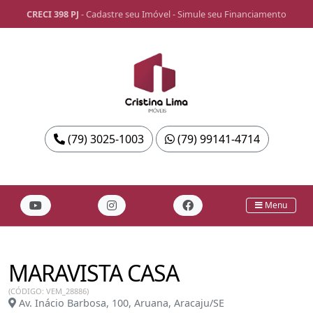
CRECI 398 PJ
-
Cadastre seu Imóvel
-
Simule seu Financiamento
(79) 3025-1003
(79) 99141-4714
Menu
MARAVISTA CASA
(CÓDIGO: VEM_28886)
Av. Inácio Barbosa, 100, Aruana, Aracaju/SE